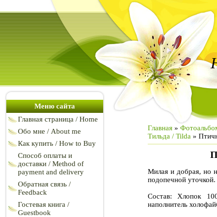
Меню сайта
Главная страница / Home
Главная
»
Фотоальбо
Обо мне / About me
Тильда / Tilda
» Птичн
Как купить / How to Buy
П
Способ оплаты и
доставки / Method of
Милая и добрая, но 
payment and delivery
подопечной уточкой.
Обратная связь /
Feedback
Состав: Хлопок 10
наполнитель холофай
Гостевая книга /
Guestbook