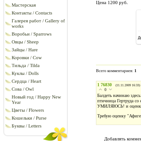
Цена 1200 руб.
Мастерская
Контакты / Contacts
Галерея работ / Gallery of
works
Воробьи / Sparrows
Д
Овцы / Sheep
Зайцы / Hare
Коровки / Cow
Тильда / Tilda
Всего комментариев
:
1
Куклы / Dolls
Сердца / Heart
1
76830
(11.11.2009 16:33)
Сова / Owl
0
Балдеть начинаю здесь
Новый год / Happy New
птичница Гертруда со 
Year
УМИЛЯЮСЬ! и оценки 
Цветы / Flowers
Требую оценку "Афиг
Кошельки / Purse
Буквы / Letters
Добавлять коммен