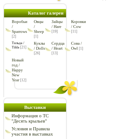
Каталог галереи
Воробьи
Овцы
Зайцы
Коровки
/
/
/ Hare
/ Cow
Sparrows
Sheep
[19]
[11]
[2]
[1]
Тильда /
Куклы
Сердца
Сова /
[21]
Tilda
/ Dolls
/ Heart
Owl
[1]
[26]
[13]
Новый
год /
Happy
New
Year
[12]
Выставки
Информация о ТС
"Десять крыльев"
Условия и Правила
участия в выставках