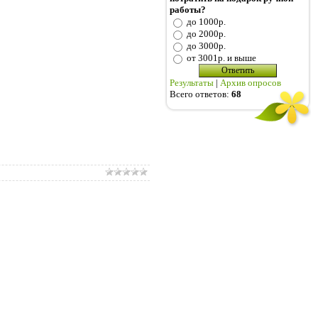
работы?
до 1000р.
до 2000р.
до 3000р.
от 3001р. и выше
Результаты
|
Архив опросов
Всего ответов:
68