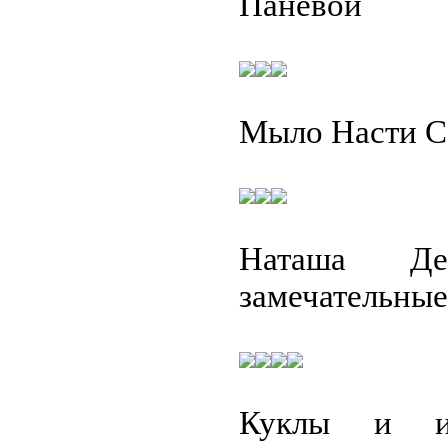
Паневой
Мыло Насти С
Наташа Д
замечательны
Куклы и иг