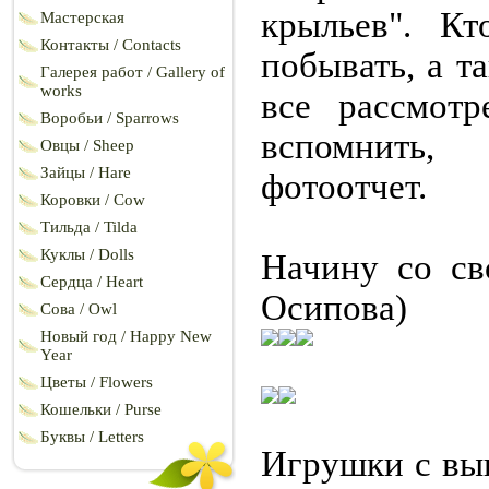
крыльев". К
Мастерская
Контакты / Contacts
побывать, а та
Галерея работ / Gallery of
works
все рассмотр
Воробьи / Sparrows
вспомнить
Овцы / Sheep
Зайцы / Hare
фотоотчет.
Коровки / Cow
Тильда / Tilda
Куклы / Dolls
Начину со св
Сердца / Heart
Осипова)
Сова / Owl
Новый год / Happy New
Year
Цветы / Flowers
Кошельки / Purse
Буквы / Letters
Игрушки с вы