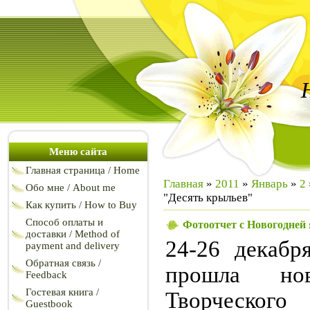
Меню сайта
Главная страница / Home
Главная
»
2011
»
Январь
»
2
Обо мне / About me
"Десять крыльев"
Как купить / How to Buy
Способ оплаты и
Фотоотчет с Новогодней
доставки / Method of
24-26 декабр
payment and delivery
Обратная связь /
прошла нов
Feedback
Гостевая книга /
Творческог
Guestbook