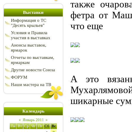
также очаров
фетра от Маш
Выставки
Информация о ТС
что еще
"Десять крыльев"
Условия и Правила
участия в выставках
Анонсы выставок,
ярмарок
Отчеты по выставкам,
ярмаркам
Другие новости Союза
А это вязан
ФОРУМ
Наши мастера на ТВ
Мухарлямов
шикарные сум
Календарь
«
Январь 2011
»
Пн
Вт
Ср
Чт
Пт
Сб
Вс