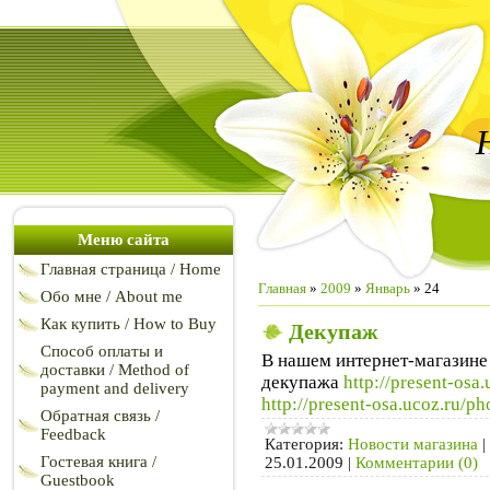
Меню сайта
Главная страница / Home
Главная
»
2009
»
Январь
»
24
Обо мне / About me
Как купить / How to Buy
Декупаж
Способ оплаты и
В нашем интернет-магазине
доставки / Method of
декупажа
http://present-osa
payment and delivery
http://present-osa.ucoz.ru/ph
Обратная связь /
Feedback
Категория:
Новости магазина
|
Гостевая книга /
25.01.2009
|
Комментарии (0)
Guestbook